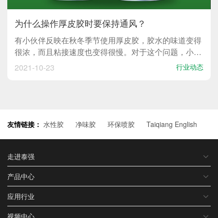
为什么操作厚皮胶时要保持通风？
有小伙伴反映在秋冬季节使用厚皮胶，胶水的味道变得
很浓，而且粘接速度也变得很慢。对于这个问题，小编
认为保持环境通风就能解决。那为什么在使用厚皮胶时
2021-10-23
行业动态
要保持通风呢？1、使用厚皮胶会有一定的挥发性，保
持环境通风能降低胶水的化学气味；2、环境保持通
风，能将胶水...
友情链接：
水性胶
净味胶
环保喷胶
Taiqiang English
走进泰强
产品中心
应用行业
视频中心