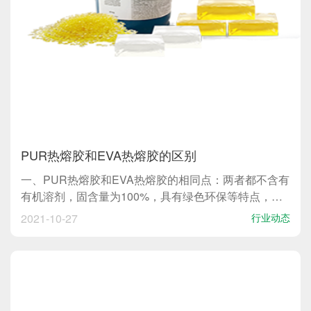
PUR热熔胶和EVA热熔胶的区别
一、PUR热熔胶和EVA热熔胶的相同点：两者都不含有
有机溶剂，固含量为100%，具有绿色环保等特点，两
者都需要加热后才能使用。二、PUR热熔胶和EVA热熔
2021-10-27
行业动态
胶的区别：1、成分不同：PUR属于聚氨酯类，EVA属
于乙烯醋酸乙烯类。2、反应机理不同：PUR热...