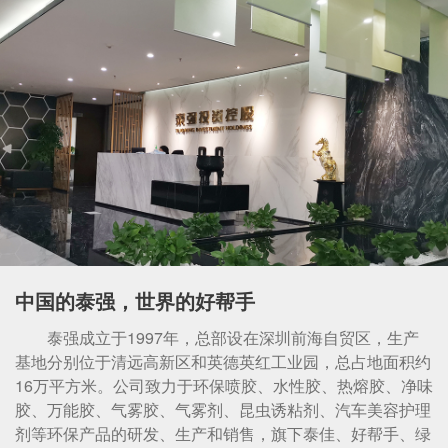
中国的泰强，世界的好帮手
泰强成立于1997年，总部设在深圳前海自贸区，生产
基地分别位于清远高新区和英德英红工业园，总占地面积约
16万平方米。公司致力于环保喷胶、水性胶、热熔胶、净味
胶、万能胶、气雾胶、气雾剂、昆虫诱粘剂、汽车美容护理
剂等环保产品的研发、生产和销售，旗下泰佳、好帮手、绿