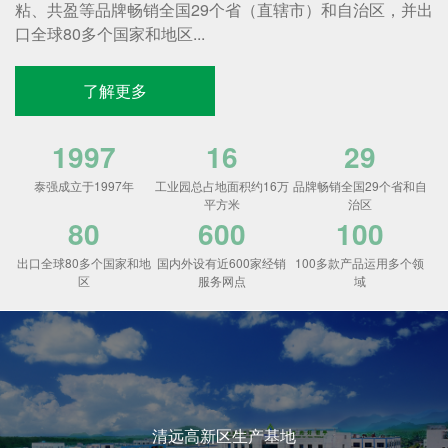
粘、共盈等品牌畅销全国29个省（直辖市）和自治区，并出
口全球80多个国家和地区...
了解更多
1997
16
29
泰强成立于1997年
工业园总占地面积约16万
品牌畅销全国29个省和自
平方米
治区
80
600
100
出口全球80多个国家和地
国内外设有近600家经销
100多款产品运用多个领
区
服务网点
域
清远高新区生产基地