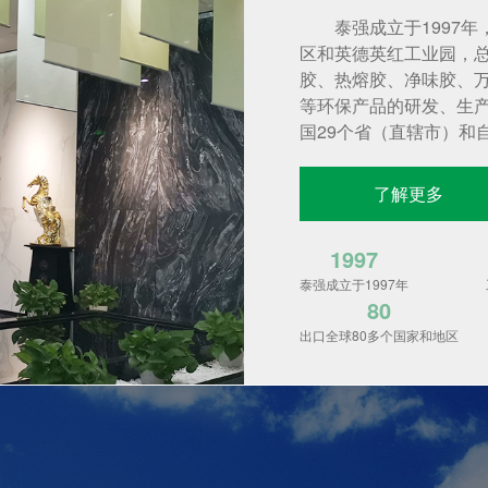
泰强成立于1997
区和英德英红工业园，总
胶、热熔胶、净味胶、
等环保产品的研发、生
国29个省（直辖市）和自
了解更多
1997
泰强成立于1997年
80
出口全球80多个国家和地区