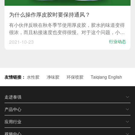
为什么操作厚皮胶时要保持通风？
有小伙伴反映在秋冬季节使用厚皮胶，胶水的味道变得
很浓，而且粘接速度也变得很慢。对于这个问题，小编
认为保持环境通风就能解决。那为什么在使用厚皮胶时
2021-10-23
行业动态
要保持通风呢？1、使用厚皮胶会有一定的挥发性，保
持环境通风能降低胶水的化学气味；2、环境保持通
风，能将胶水...
友情链接：
水性胶
净味胶
环保喷胶
Taiqiang English
走进泰强
产品中心
应用行业
视频中心