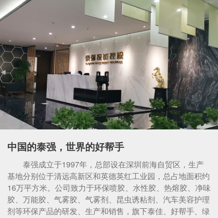
中国的泰强，世界的好帮手
泰强成立于1997年，总部设在深圳前海自贸区，生产
基地分别位于清远高新区和英德英红工业园，总占地面积约
16万平方米。公司致力于环保喷胶、水性胶、热熔胶、净味
胶、万能胶、气雾胶、气雾剂、昆虫诱粘剂、汽车美容护理
剂等环保产品的研发、生产和销售，旗下泰佳、好帮手、绿