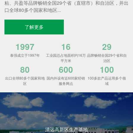
粘、共盈等品牌畅销全国29个省（直辖市）和自治区，并出
口全球80多个国家和地区...
了解更多
1997
16
29
泰强成立于1997年
工业园总占地面积约16万
品牌畅销全国29个省和自
平方米
治区
80
600
100
出口全球80多个国家和地
国内外设有近600家经销
100多款产品运用多个领
区
服务网点
域
清远高新区生产基地