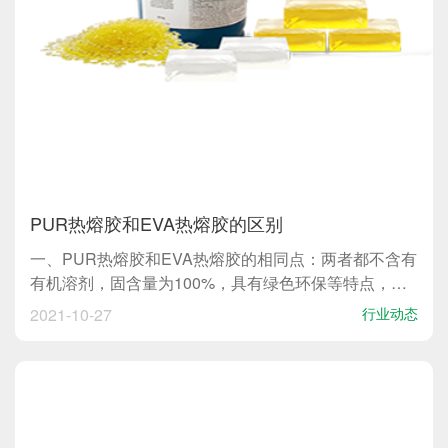
PUR热熔胶和EVA热熔胶的区别
一、PUR热熔胶和EVA热熔胶的相同点：两者都不含有
有机溶剂，固含量为100%，具有绿色环保等特点，两
者都需要加热后才能使用。二、PUR热熔胶和EVA热熔
2021-10-27
行业动态
胶的区别：1、成分不同：PUR属于聚氨酯类，EVA属
于乙烯醋酸乙烯类。2、反应机理不同：PUR热...